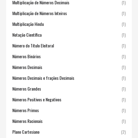
Multiplicação de Números Decimais
(1)
Multiplicação de Números Inteiros
(1)
Multiplicação Hindu
(1)
Notação Científica
(1)
Número do Título Eleitoral
(1)
Números Binários
(1)
Números Decimais
(1)
Números Decimais e frações Decimais
(1)
Números Grandes
(1)
Números Positivos e Negativos
(1)
Números Primos
(1)
Números Racionais
(1)
Plano Cartesiano
(2)