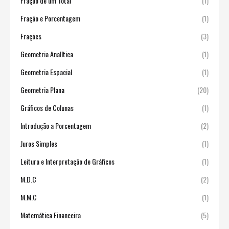
Fração de um Total
(1)
Fração e Porcentagem
(1)
Frações
(3)
Geometria Analítica
(1)
Geometria Espacial
(1)
Geometria Plana
(20)
Gráficos de Colunas
(1)
Introdução a Porcentagem
(2)
Juros Simples
(1)
Leitura e Interpretação de Gráficos
(1)
M.D.C
(2)
M.M.C
(1)
Matemática Financeira
(5)