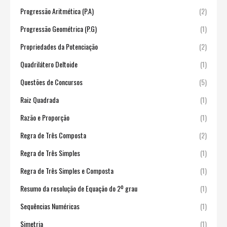
Progressão Aritmética (P.A)
(2)
Progressão Geométrica (P.G)
(1)
Propriedades da Potenciação
(2)
Quadrilátero Deltoide
(1)
Questões de Concursos
(5)
Raiz Quadrada
(1)
Razão e Proporção
(1)
Regra de Três Composta
(2)
Regra de Três Simples
(1)
Regra de Três Simples e Composta
(1)
Resumo da resolução de Equação do 2º grau
(1)
Sequências Numéricas
(1)
Simetria
(1)