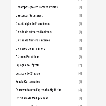
Decomposição em Fatores Primos
(1)
Descontos Sucessivos
(1)
Distribuição de Frequências
(1)
Divisão de números Decimais
(1)
Divisão de Números Inteiros
(1)
Divisores de um número
(1)
Dízimas Periódicas
(1)
Equação do 1ºgrau
(2)
Equação do 2º grau
(4)
Escala Cartográfica
(1)
Escrevendo uma Expressão Algébrica
(3)
Estrutura da Multiplicação
(1)