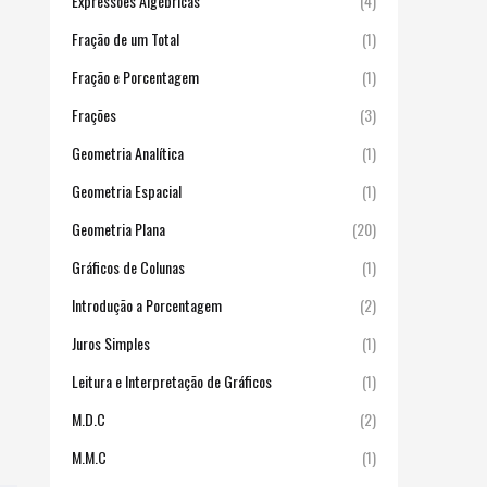
Expressões Algébricas
(4)
Fração de um Total
(1)
Fração e Porcentagem
(1)
Frações
(3)
Geometria Analítica
(1)
Geometria Espacial
(1)
Geometria Plana
(20)
Gráficos de Colunas
(1)
Introdução a Porcentagem
(2)
Juros Simples
(1)
Leitura e Interpretação de Gráficos
(1)
M.D.C
(2)
M.M.C
(1)