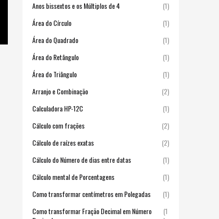
Anos bissextos e os Múltiplos de 4
(1)
Área do Círculo
(1)
Área do Quadrado
(1)
Área do Retângulo
(1)
Área do Triângulo
(1)
Arranjo e Combinação
(2)
Calculadora HP-12C
(1)
Cálculo com frações
(2)
Cálculo de raízes exatas
(2)
Cálculo do Número de dias entre datas
(1)
Cálculo mental de Porcentagens
(1)
Como transformar centímetros em Polegadas
(1)
Como transformar Fração Decimal em Número
(1