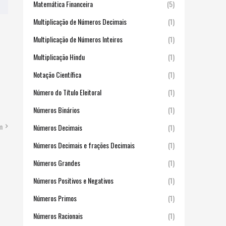
Matemática Financeira
(5)
Multiplicação de Números Decimais
(1)
Multiplicação de Números Inteiros
(1)
Multiplicação Hindu
(1)
Notação Científica
(1)
Número do Título Eleitoral
(1)
Números Binários
(1)
m
Números Decimais
(1)
Números Decimais e frações Decimais
(1)
Números Grandes
(1)
Números Positivos e Negativos
(1)
Números Primos
(1)
Números Racionais
(1)