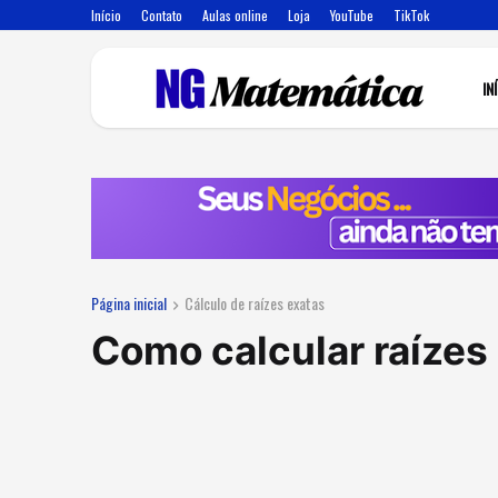
Início
Contato
Aulas online
Loja
YouTube
TikTok
IN
Página inicial
Cálculo de raízes exatas
Como calcular raízes