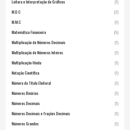
Leitura e Interpretação de Gráficos
(1)
M.D.C
(2)
M.M.C
(1)
Matemática Financeira
(5)
Multiplicação de Números Decimais
(1)
Multiplicação de Números Inteiros
(1)
Multiplicação Hindu
(1)
Notação Científica
(1)
Número do Título Eleitoral
(1)
Números Binários
(1)
Números Decimais
(1)
Números Decimais e frações Decimais
(1)
Números Grandes
(1)