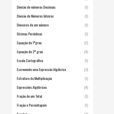
Divisão de números Decimais
(1)
Divisão de Números Inteiros
(1)
Divisores de um número
(1)
Dízimas Periódicas
(1)
Equação do 1ºgrau
(2)
Equação do 2º grau
(4)
Escala Cartográfica
(1)
Escrevendo uma Expressão Algébrica
(3)
Estrutura da Multiplicação
(1)
Expressões Algébricas
(4)
Fração de um Total
(1)
Fração e Porcentagem
(1)
Frações
(3)