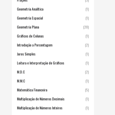
Geometria Analítica
(1)
Geometria Espacial
(1)
Geometria Plana
(20)
Gráficos de Colunas
(1)
Introdução a Porcentagem
(2)
Juros Simples
(1)
Leitura e Interpretação de Gráficos
(1)
M.D.C
(2)
M.M.C
(1)
Matemática Financeira
(5)
Multiplicação de Números Decimais
(1)
Multiplicação de Números Inteiros
(1)