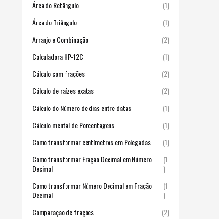
Área do Retângulo
(1)
Área do Triângulo
(1)
Arranjo e Combinação
(2)
Calculadora HP-12C
(1)
Cálculo com frações
(2)
Cálculo de raízes exatas
(2)
Cálculo do Número de dias entre datas
(1)
Cálculo mental de Porcentagens
(1)
Como transformar centímetros em Polegadas
(1)
Como transformar Fração Decimal em Número
(1
Decimal
)
Como transformar Número Decimal em Fração
(1
Decimal
)
Comparação de frações
(2)