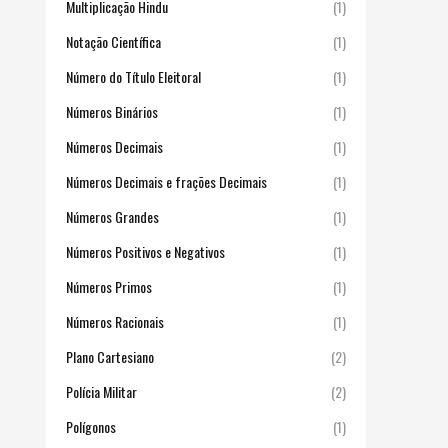
Multiplicação Hindu
(1)
Notação Científica
(1)
Número do Título Eleitoral
(1)
Números Binários
(1)
Números Decimais
(1)
Números Decimais e frações Decimais
(1)
Números Grandes
(1)
Números Positivos e Negativos
(1)
Números Primos
(1)
Números Racionais
(1)
Plano Cartesiano
(2)
Polícia Militar
(2)
Polígonos
(1)