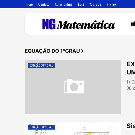
Início
Contato
Aulas online
Loja
YouTube
TikTok
IN
EQUAÇÃO DO 1ºGRAU
EX
EQUAÇÃO DO 1ºGRAU
UM
1) E
36 c
Si
EQUAÇÃO DO 1ºGRAU