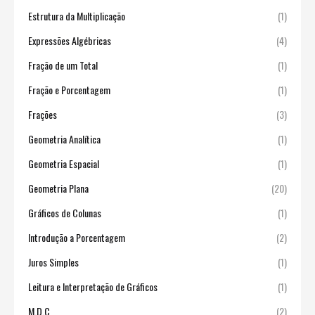
Estrutura da Multiplicação
(1)
Expressões Algébricas
(4)
Fração de um Total
(1)
Fração e Porcentagem
(1)
Frações
(3)
Geometria Analítica
(1)
Geometria Espacial
(1)
Geometria Plana
(20)
Gráficos de Colunas
(1)
Introdução a Porcentagem
(2)
Juros Simples
(1)
Leitura e Interpretação de Gráficos
(1)
M.D.C
(2)