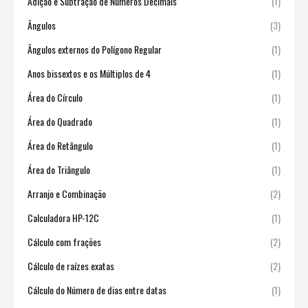
Adição e Subtração de Números Decimais
(1)
Ângulos
(3)
Ângulos externos do Polígono Regular
(1)
Anos bissextos e os Múltiplos de 4
(1)
Área do Círculo
(1)
Área do Quadrado
(1)
Área do Retângulo
(1)
Área do Triângulo
(1)
Arranjo e Combinação
(2)
Calculadora HP-12C
(1)
Cálculo com frações
(2)
Cálculo de raízes exatas
(2)
Cálculo do Número de dias entre datas
(1)