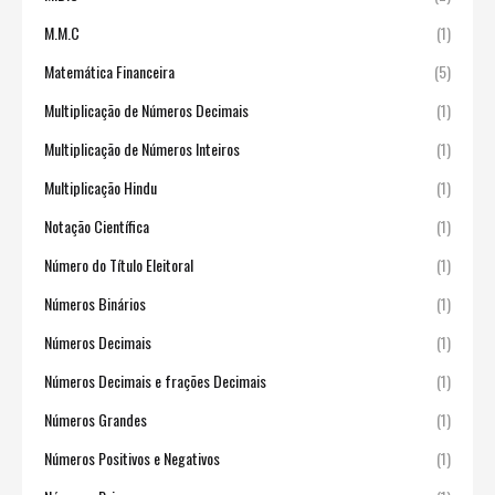
M.M.C
(1)
Matemática Financeira
(5)
Multiplicação de Números Decimais
(1)
Multiplicação de Números Inteiros
(1)
Multiplicação Hindu
(1)
Notação Científica
(1)
Número do Título Eleitoral
(1)
Números Binários
(1)
Números Decimais
(1)
Números Decimais e frações Decimais
(1)
Números Grandes
(1)
Números Positivos e Negativos
(1)