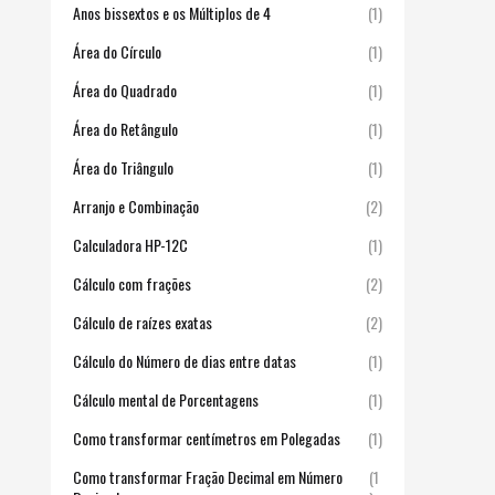
Anos bissextos e os Múltiplos de 4
(1)
Área do Círculo
(1)
Área do Quadrado
(1)
Área do Retângulo
(1)
Área do Triângulo
(1)
Arranjo e Combinação
(2)
Calculadora HP-12C
(1)
Cálculo com frações
(2)
Cálculo de raízes exatas
(2)
Cálculo do Número de dias entre datas
(1)
Cálculo mental de Porcentagens
(1)
Como transformar centímetros em Polegadas
(1)
Como transformar Fração Decimal em Número
(1