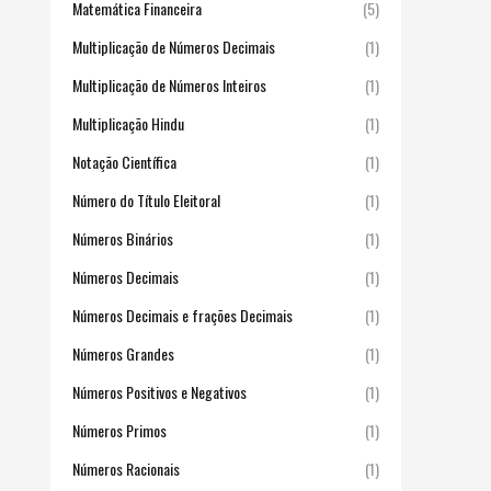
Matemática Financeira
(5)
Multiplicação de Números Decimais
(1)
Multiplicação de Números Inteiros
(1)
Multiplicação Hindu
(1)
Notação Científica
(1)
Número do Título Eleitoral
(1)
Números Binários
(1)
Números Decimais
(1)
Números Decimais e frações Decimais
(1)
Números Grandes
(1)
Números Positivos e Negativos
(1)
Números Primos
(1)
Números Racionais
(1)