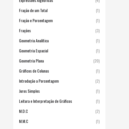
Expressões Algébricas
(4)
Fração de um Total
(1)
Fração e Porcentagem
(1)
Frações
(3)
Geometria Analítica
(1)
Geometria Espacial
(1)
Geometria Plana
(20)
Gráficos de Colunas
(1)
Introdução a Porcentagem
(2)
Juros Simples
(1)
Leitura e Interpretação de Gráficos
(1)
M.D.C
(2)
M.M.C
(1)