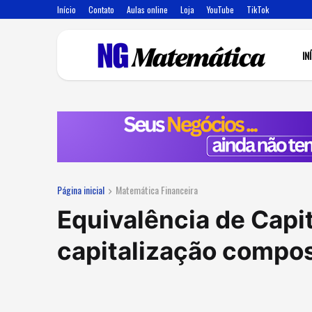
Início
Contato
Aulas online
Loja
YouTube
TikTok
IN
Página inicial
Matemática Financeira
Equivalência de Capi
capitalização compo