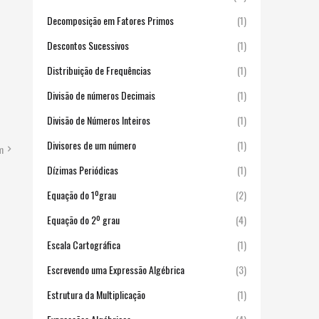
Decomposição em Fatores Primos
(1)
Descontos Sucessivos
(1)
Distribuição de Frequências
(1)
Divisão de números Decimais
(1)
Divisão de Números Inteiros
(1)
Divisores de um número
(1)
m
Dízimas Periódicas
(1)
Equação do 1ºgrau
(2)
Equação do 2º grau
(4)
Escala Cartográfica
(1)
Escrevendo uma Expressão Algébrica
(3)
Estrutura da Multiplicação
(1)