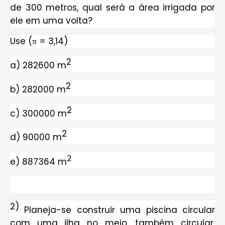
de 300 metros, qual será a área irrigada por
ele em uma volta?
Use (π = 3,14)
2
a) 282600 m
2
b) 282000 m
2
c) 300000 m
2
d) 90000 m
2
e) 887364 m
2)
Planeja-se construir uma piscina circular
com uma ilha no meio, também circular.