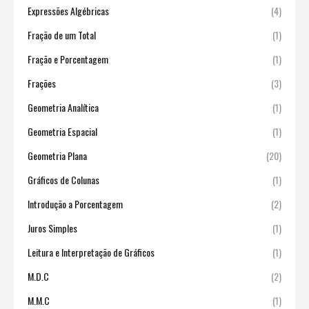
Expressões Algébricas
(4)
Fração de um Total
(1)
Fração e Porcentagem
(1)
Frações
(3)
Geometria Analítica
(1)
Geometria Espacial
(1)
Geometria Plana
(20)
Gráficos de Colunas
(1)
Introdução a Porcentagem
(2)
Juros Simples
(1)
Leitura e Interpretação de Gráficos
(1)
M.D.C
(2)
M.M.C
(1)