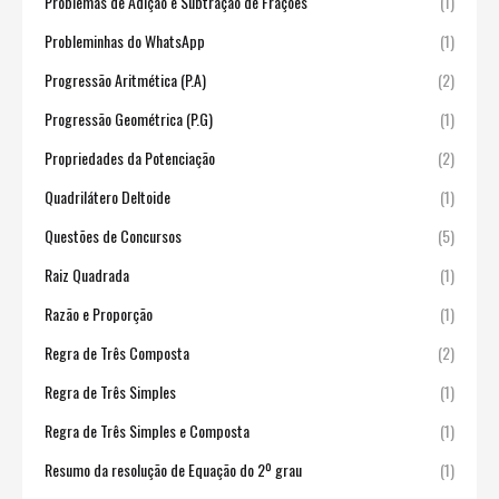
Problemas de Adição e Subtração de Frações
(1)
Probleminhas do WhatsApp
(1)
Progressão Aritmética (P.A)
(2)
Progressão Geométrica (P.G)
(1)
Propriedades da Potenciação
(2)
Quadrilátero Deltoide
(1)
Questões de Concursos
(5)
Raiz Quadrada
(1)
Razão e Proporção
(1)
Regra de Três Composta
(2)
Regra de Três Simples
(1)
Regra de Três Simples e Composta
(1)
Resumo da resolução de Equação do 2º grau
(1)