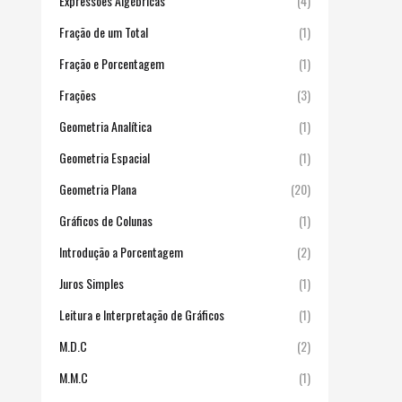
Expressões Algébricas
(4)
Fração de um Total
(1)
Fração e Porcentagem
(1)
Frações
(3)
Geometria Analítica
(1)
Geometria Espacial
(1)
Geometria Plana
(20)
Gráficos de Colunas
(1)
Introdução a Porcentagem
(2)
Juros Simples
(1)
Leitura e Interpretação de Gráficos
(1)
M.D.C
(2)
M.M.C
(1)