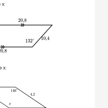
 x:
 x: