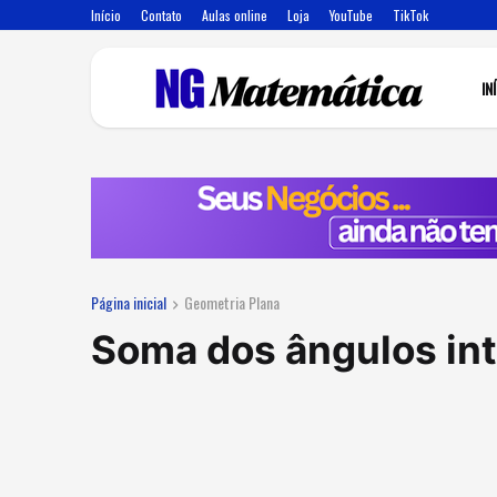
Início
Contato
Aulas online
Loja
YouTube
TikTok
IN
Página inicial
Geometria Plana
Soma dos ângulos in