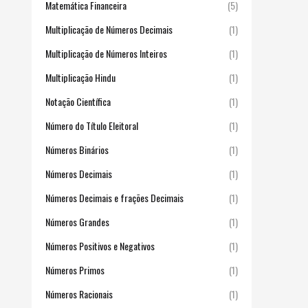
Matemática Financeira
(5)
Multiplicação de Números Decimais
(1)
Multiplicação de Números Inteiros
(1)
Multiplicação Hindu
(1)
Notação Científica
(1)
Número do Título Eleitoral
(1)
Números Binários
(1)
Números Decimais
(1)
Números Decimais e frações Decimais
(1)
Números Grandes
(1)
Números Positivos e Negativos
(1)
Números Primos
(1)
Números Racionais
(1)