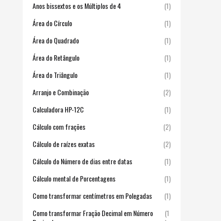
Anos bissextos e os Múltiplos de 4
(1)
Área do Círculo
(1)
Área do Quadrado
(1)
Área do Retângulo
(1)
Área do Triângulo
(1)
Arranjo e Combinação
(2)
Calculadora HP-12C
(1)
Cálculo com frações
(2)
Cálculo de raízes exatas
(2)
Cálculo do Número de dias entre datas
(1)
Cálculo mental de Porcentagens
(1)
Como transformar centímetros em Polegadas
(1)
Como transformar Fração Decimal em Número
(1