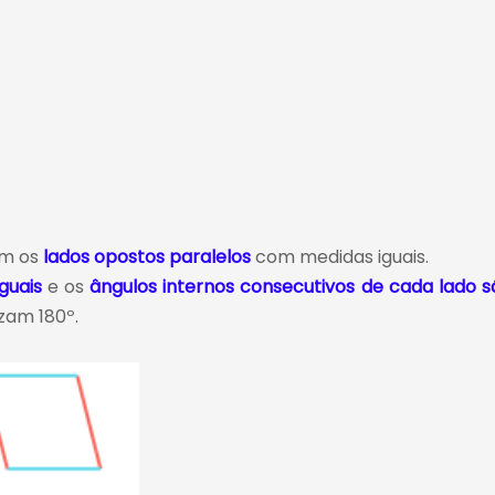
em os
lados opostos paralelos
com medidas iguais.
guais
e os
ângulos internos consecutivos de cada lado s
izam 180º.