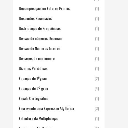
Decomposição em Fatores Primos
(1)
Descontos Sucessivos
(1)
Distribuição de Frequências
(1)
Divisão de números Decimais
(1)
Divisão de Números Inteiros
(1)
Divisores de um número
(1)
Dízimas Periódicas
(1)
Equação do 1ºgrau
(2)
Equação do 2º grau
(4)
Escala Cartográfica
(1)
Escrevendo uma Expressão Algébrica
(3)
Estrutura da Multiplicação
(1)