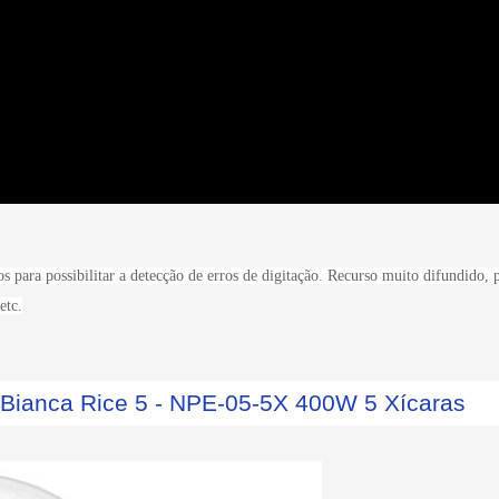
s para possibilitar a detecção de erros de digitação. Recurso muito difundido, 
etc.
l Bianca Rice 5 - NPE-05-5X 400W 5 Xícaras