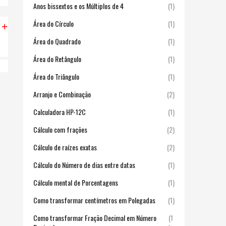
Anos bissextos e os Múltiplos de 4
(1)
Área do Círculo
(1)
 +
Área do Quadrado
(1)
Área do Retângulo
(1)
Área do Triângulo
(1)
Arranjo e Combinação
(2)
Calculadora HP-12C
(1)
Cálculo com frações
(2)
Cálculo de raízes exatas
(2)
Cálculo do Número de dias entre datas
(1)
Cálculo mental de Porcentagens
(1)
Como transformar centímetros em Polegadas
(1)
Como transformar Fração Decimal em Número
(1