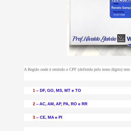
A Região onde é emitido o CPF (definida pelo nono dígito) tem a
1
– DF, GO, MS, MT e TO
2
– AC, AM, AP, PA, RO e RR
3
– CE, MA e PI