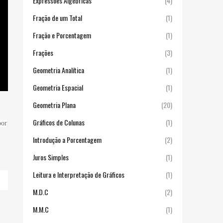
Expressões Algébricas
(4)
Fração de um Total
(1)
Fração e Porcentagem
(1)
Frações
(3)
Geometria Analítica
(1)
Geometria Espacial
(1)
Geometria Plana
(20)
Gráficos de Colunas
(1)
por
Introdução a Porcentagem
(2)
Juros Simples
(1)
Leitura e Interpretação de Gráficos
(1)
M.D.C
(2)
M.M.C
(1)