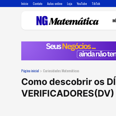
Início
Contato
Aulas online
Loja
YouTube
TikTok
IN
Página inicial
Curiosidades Matemáticas
Como descobrir os D
VERIFICADORES(DV)