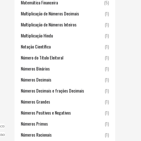
Matemática Financeira
(5)
Multiplicação de Números Decimais
(1)
Multiplicação de Números Inteiros
(1)
Multiplicação Hindu
(1)
Notação Científica
(1)
Número do Título Eleitoral
(1)
Números Binários
(1)
Números Decimais
(1)
Números Decimais e frações Decimais
(1)
Números Grandes
(1)
Números Positivos e Negativos
(1)
Números Primos
(1)
nco
Números Racionais
(1)
 no