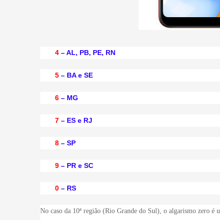
4
– AL, PB, PE, RN
5
– BA e SE
6
– MG
7
– ES e RJ
8
– SP
9
– PR e SC
0
– RS
No caso da 10ª região (Rio Grande do Sul), o algarismo zero é u