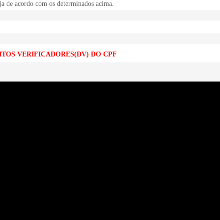
eja de acordo com os determinados acima.
DÍGITOS VERIFICADORES(DV) DO CPF