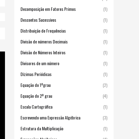
Decomposição em Fatores Primos
(1)
Descontos Sucessivos
(1)
Distribuição de Frequências
(1)
Divisão de números Decimais
(1)
Divisão de Números Inteiros
(1)
Divisores de um número
(1)
Dízimas Periódicas
(1)
Equação do 1ºgrau
(2)
Equação do 2º grau
(4)
Escala Cartográfica
(1)
Escrevendo uma Expressão Algébrica
(3)
Estrutura da Multiplicação
(1)