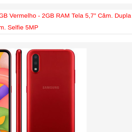
B Vermelho - 2GB RAM Tela 5,7” Câm. Dupla
m. Selfie 5MP